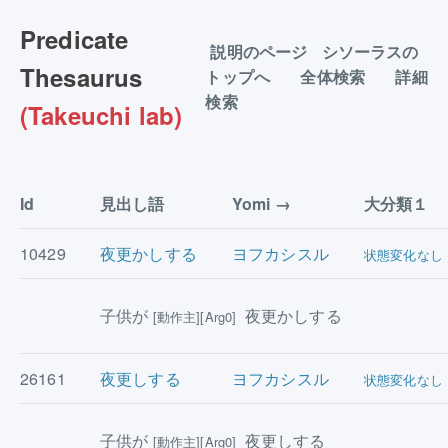
Predicate
説明のページ
シソーラスの
Thesaurus
トップへ
全体検索
詳細
検索
(Takeuchi lab)
Id
見出し語
Yomi
大分類１
10429
夜更かしする
ヨフカシスル
状態変化なし
子供が
夜更かしする
[動作主][Arg0]
26161
夜更しする
ヨフカシスル
状態変化なし
子供が
夜更しする
[動作主][Arg0]