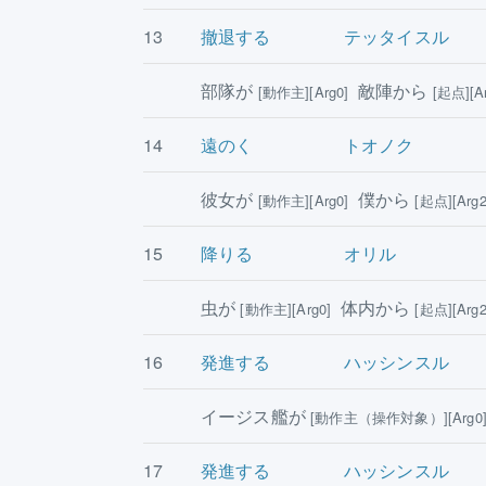
13
撤退する
テッタイスル
部隊が
敵陣から
[動作主][Arg0]
[起点][Ar
14
遠のく
トオノク
彼女が
僕から
[動作主][Arg0]
[起点][Arg2
15
降りる
オリル
虫が
体内から
[動作主][Arg0]
[起点][Arg2
16
発進する
ハッシンスル
イージス艦が
[動作主（操作対象）][Arg0
17
発進する
ハッシンスル