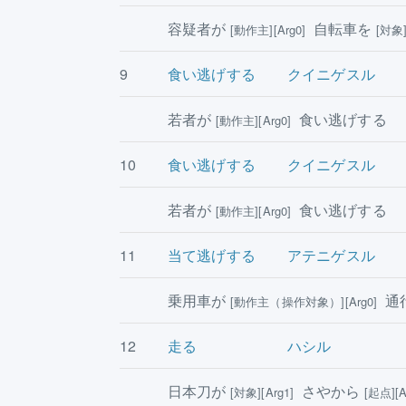
容疑者が
自転車を
[動作主][Arg0]
[対象]
9
食い逃げする
クイニゲスル
若者が
食い逃げする
[動作主][Arg0]
10
食い逃げする
クイニゲスル
若者が
食い逃げする
[動作主][Arg0]
11
当て逃げする
アテニゲスル
乗用車が
通
[動作主（操作対象）][Arg0]
12
走る
ハシル
日本刀が
さやから
[対象][Arg1]
[起点][A