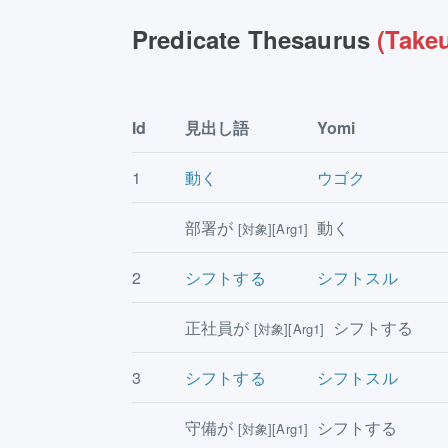
Predicate Thesaurus
(Takeu
Id
見出し語
Yomi
1
動く
ウゴク
部署が
動く
[対象][Arg1]
2
シフトする
シフトスル
正社員が
シフトする
[対象][Arg1]
3
シフトする
シフトスル
守備が
シフトする
[対象][Arg1]