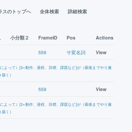
ラスのトップへ
全体検索
詳細検索
小分類２
FrameID
Pos
Actions
559
サ変名詞
View
主]によって）[2=動作、過程、目標、課題など]が（最後までやり遂
き届く）
559
View
主]によって）[2=動作、過程、目標、課題など]が（最後までやり遂
き届く）