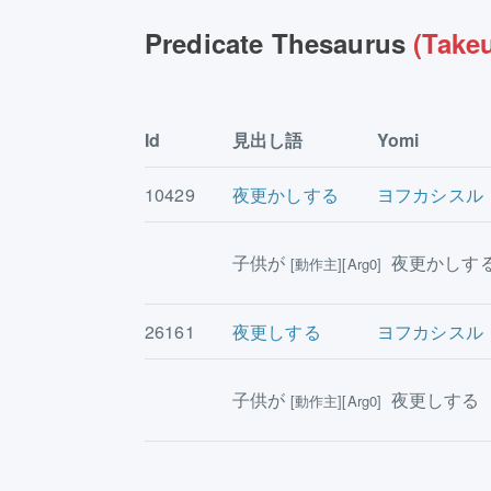
Predicate Thesaurus
(Takeu
Id
見出し語
Yomi
10429
夜更かしする
ヨフカシスル
子供が
夜更かしす
[動作主][Arg0]
26161
夜更しする
ヨフカシスル
子供が
夜更しする
[動作主][Arg0]