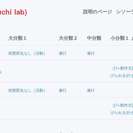
chi lab)
説明のページ
シソー
大分類１
大分類２
中分類
小分類１
状態変化なし（活動）
遂行
遂行
（[1=動作
る
げられる|行
状態変化なし（活動）
遂行
遂行
（[1=動作
げられる|行
<
>