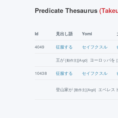
Predicate Thesaurus
(Takeu
Id
見出し語
Yomi
4049
征服する
セイフクスル
王が
ヨーロッパを
[動作主][Arg0]
10438
征服する
セイフクスル
登山家が
エベレス
[動作主][Arg0]