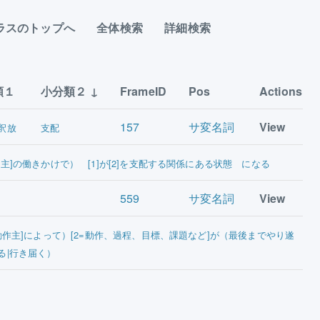
ラスのトップへ
全体検索
詳細検索
類１
小分類２
FrameID
Pos
Actions
157
サ変名詞
View
釈放
支配
作主]の働きかけで） [1]が[2]を支配する関係にある状態 になる
559
サ変名詞
View
=動作主]によって）[2=動作、過程、目標、課題など]が（最後までやり遂
る|行き届く）