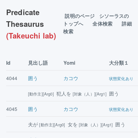
Predicate
説明のページ
シソーラスの
Thesaurus
トップへ
全体検索
詳細
検索
(Takeuchi lab)
Id
見出し語
Yomi
大分類１
4044
囲う
カコウ
状態変化あり
犯人を
囲う
[動作主][Arg0]
[対象（人）][Arg1]
4045
囲う
カコウ
状態変化あり
夫が
女を
囲う
[動作主][Arg0]
[対象（人）][Arg1]