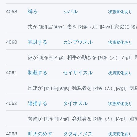
4058
縛る
シバル
状態変化あり
夫が
妻を
家庭に
[動作主][Arg0]
[対象（人）][Arg1]
[着
4060
完封する
カンプウスル
状態変化あり
彼が
相手の動きを
[動作主][Arg0]
[対象（人）][Arg1]
4061
制裁する
セイサイスル
状態変化あり
国連が
独裁者を
制
[動作主][Arg0]
[対象（人）][Arg1]
4062
逮捕する
タイホスル
状態変化あり
警察が
容疑者を
逮
[動作主][Arg0]
[対象（人）][Arg1]
4063
叩きのめす
タタキノメス
状態変化あり