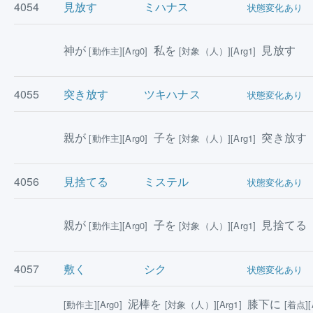
4054
見放す
ミハナス
状態変化あり
神が
私を
見放す
[動作主][Arg0]
[対象（人）][Arg1]
4055
突き放す
ツキハナス
状態変化あり
親が
子を
突き放す
[動作主][Arg0]
[対象（人）][Arg1]
4056
見捨てる
ミステル
状態変化あり
親が
子を
見捨てる
[動作主][Arg0]
[対象（人）][Arg1]
4057
敷く
シク
状態変化あり
泥棒を
膝下に
[動作主][Arg0]
[対象（人）][Arg1]
[着点][