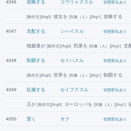
4046
攻略する
コウリャクスル
状態変化あり
彼女を
攻略する
[動作主][Arg0]
[対象（人）][Arg1]
4047
支配する
シハイスル
状態変化あり
独裁者が
民衆を
支
[動作主][Arg0]
[対象（人）][Arg1]
4048
制覇する
セイハスル
状態変化あり
世界を
制覇する
[動作主][Arg0]
[対象（人）][Arg1]
4049
征服する
セイフクスル
状態変化あり
王が
ヨーロッパを
[動作主][Arg0]
[対象（人）][Arg1]
4050
置く
オク
状態変化あり