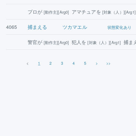
プロが
アマチュアを
[動作主][Arg0]
[対象（人）][Arg1]
4065
捕まえる
ツカマエル
状態変化あり
警官が
犯人を
捕ま
[動作主][Arg0]
[対象（人）][Arg1]
<
1
2
3
4
5
>
>>