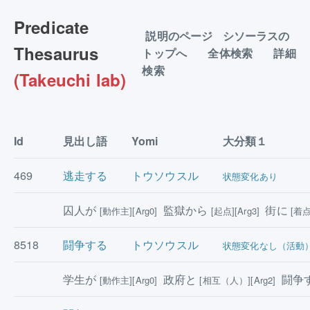
Predicate
説明のページ
シソーラスの
Thesaurus
トップへ
全体検索
詳細
検索
(Takeuchi lab)
Id
見出し語
Yomi
大分類１
469
逃走する
トウソウスル
状態変化あり
囚人が
監獄から
街に
[動作主][Arg0]
[起点][Arg3]
[着点
8518
闘争する
トウソウスル
状態変化なし（活動
学生が
政府と
闘争
[動作主][Arg0]
[相互（人）][Arg2]