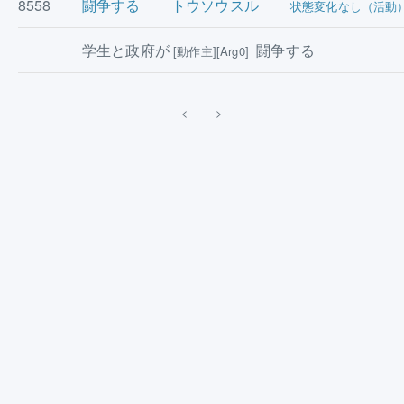
8558
闘争する
トウソウスル
状態変化なし（活動
学生と政府が
闘争する
[動作主][Arg0]
<
>