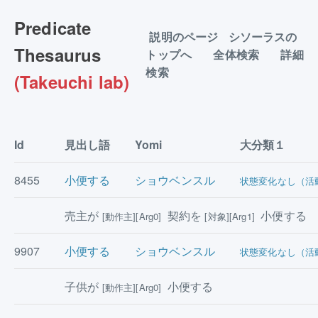
Predicate
説明のページ
シソーラスの
Thesaurus
トップへ
全体検索
詳細
検索
(Takeuchi lab)
Id
見出し語
Yomi
大分類１
8455
小便する
ショウベンスル
状態変化なし（活
売主が
契約を
小便する
[動作主][Arg0]
[対象][Arg1]
9907
小便する
ショウベンスル
状態変化なし（活
子供が
小便する
[動作主][Arg0]