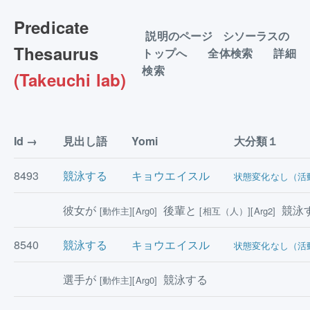
Predicate
説明のページ
シソーラスの
Thesaurus
トップへ
全体検索
詳細
検索
(Takeuchi lab)
Id
見出し語
Yomi
大分類１
8493
競泳する
キョウエイスル
状態変化なし（活
彼女が
後輩と
競泳
[動作主][Arg0]
[相互（人）][Arg2]
8540
競泳する
キョウエイスル
状態変化なし（活
選手が
競泳する
[動作主][Arg0]