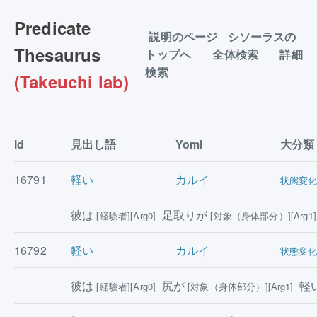
Predicate
説明のページ
シソーラスの
Thesaurus
トップへ
全体検索
詳細
検索
(Takeuchi lab)
Id
見出し語
Yomi
大分類
16791
軽い
カルイ
状態変
彼は
足取りが
[経験者][Arg0]
[対象（身体部分）][Arg1]
16792
軽い
カルイ
状態変
彼は
尻が
軽
[経験者][Arg0]
[対象（身体部分）][Arg1]