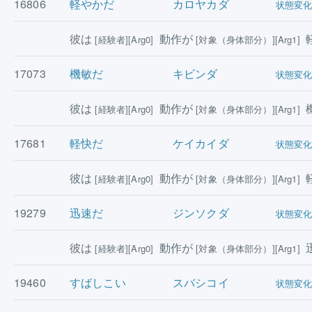
16806
軽やかだ
カロヤカダ
状態変
彼は
動作が
[経験者][Arg0]
[対象（身体部分）][Arg1]
17073
機敏だ
キビンダ
状態変
彼は
動作が
[経験者][Arg0]
[対象（身体部分）][Arg1]
17681
軽快だ
ケイカイダ
状態変
彼は
動作が
[経験者][Arg0]
[対象（身体部分）][Arg1]
19279
迅速だ
ジンソクダ
状態変
彼は
動作が
[経験者][Arg0]
[対象（身体部分）][Arg1]
19460
すばしこい
スバシコイ
状態変