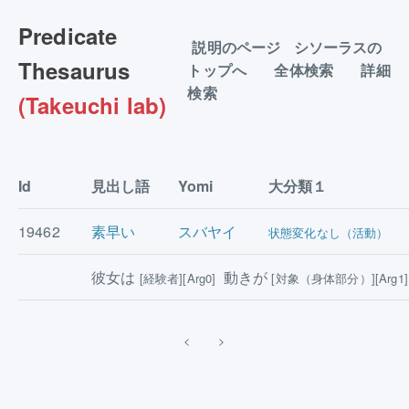
Predicate
説明のページ
シソーラスの
Thesaurus
トップへ
全体検索
詳細
検索
(Takeuchi lab)
Id
見出し語
Yomi
大分類１
19462
素早い
スバヤイ
状態変化なし（活動）
彼女は
動きが
[経験者][Arg0]
[対象（身体部分）][Arg1]
<
>