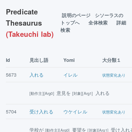
Predicate
説明のページ
シソーラスの
Thesaurus
トップへ
全体検索
詳細
検索
(Takeuchi lab)
Id
見出し語
Yomi
大分類１
5673
入れる
イレル
状態変化あり
意見を
入れる
[動作主][Arg0]
[対象][Arg1]
5704
受け入れる
ウケイレル
状態変化あり
学校が
要望を
受け入れ
[動作主][Arg0]
[対象][Arg1]