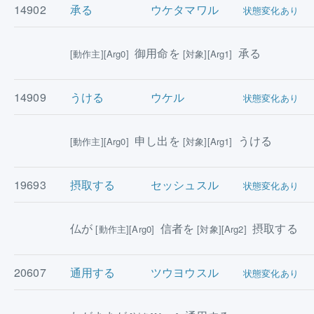
14902
承る
ウケタマワル
状態変化あり
御用命を
承る
[動作主][Arg0]
[対象][Arg1]
14909
うける
ウケル
状態変化あり
申し出を
うける
[動作主][Arg0]
[対象][Arg1]
19693
摂取する
セッシュスル
状態変化あり
仏が
信者を
摂取する
[動作主][Arg0]
[対象][Arg2]
20607
通用する
ツウヨウスル
状態変化あり