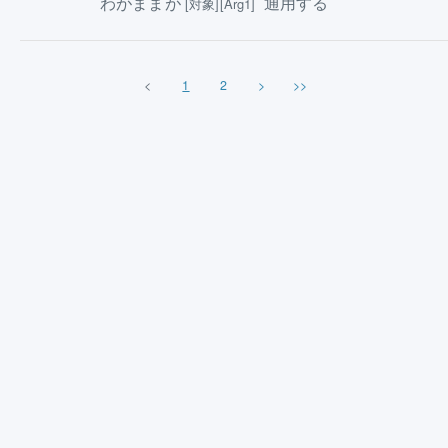
わがままが
通用する
[対象][Arg1]
<
1
2
>
>>