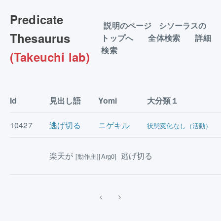
Predicate
説明のページ
シソーラスの
Thesaurus
トップへ
全体検索
詳細
検索
(Takeuchi lab)
Id
見出し語
Yomi
大分類１
10427
逃げ切る
ニゲキル
状態変化なし（活動）
楽天が
逃げ切る
[動作主][Arg0]
<
>