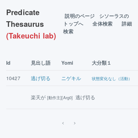
Predicate
説明のページ
シソーラスの
Thesaurus
トップへ
全体検索
詳細
検索
(Takeuchi lab)
Id
見出し語
Yomi
大分類１
10427
逃げ切る
ニゲキル
状態変化なし（活動）
楽天が
逃げ切る
[動作主][Arg0]
<
>