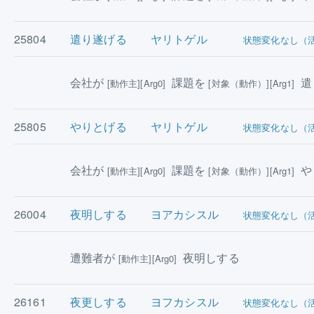
25804
遣り遂げる
ヤリトゲル
状態変化なし（
会社が
課題を
遣
[動作主][Arg0]
[対象（動作）][Arg1]
25805
やりとげる
ヤリトゲル
状態変化なし（
会社が
課題を
や
[動作主][Arg0]
[対象（動作）][Arg1]
26004
夜明しする
ヨアカシスル
状態変化なし（
遭難者が
夜明しする
[動作主][Arg0]
26161
夜更しする
ヨフカシスル
状態変化なし（