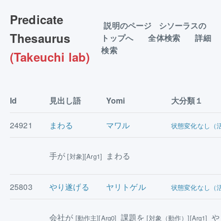
Predicate
説明のページ
シソーラスの
Thesaurus
トップへ
全体検索
詳細
検索
(Takeuchi lab)
Id
見出し語
Yomi
大分類１
24921
まわる
マワル
状態変化なし（
手が
まわる
[対象][Arg1]
25803
やり遂げる
ヤリトゲル
状態変化なし（
会社が
課題を
や
[動作主][Arg0]
[対象（動作）][Arg1]