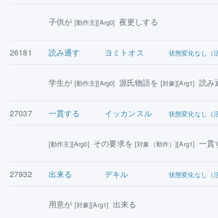
子供が
夜更しする
[動作主][Arg0]
26181
読み通す
ヨミトオス
状態変化なし（
学生が
源氏物語を
読み
[動作主][Arg0]
[対象][Arg1]
27037
一貫する
イッカンスル
状態変化なし（
その要求を
一貫
[動作主][Arg0]
[対象（動作）][Arg1]
27932
出来る
デキル
状態変化なし（
用意が
出来る
[対象][Arg1]