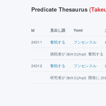
Predicate Thesaurus
(Takeu
Id
見出し語
Yomi
24311
奮戦する
フンセンスル
挑戦者が
奮戦する
[動作主][Arg0]
24312
奮戦する
フンセンスル
研究者が
開発に
[動作主][Arg0]
[対象