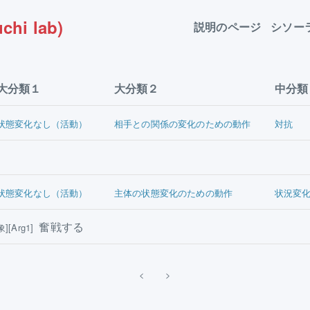
chi lab)
説明のページ
シソー
大分類１
大分類２
中分類
状態変化なし（活動）
相手との関係の変化のための動作
対抗
状態変化なし（活動）
主体の状態変化のための動作
状況変
奮戦する
][Arg1]
<
>