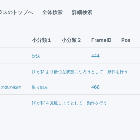
ラスのトップへ
全体検索
詳細検索
小分類１
小分類２
FrameID
Pos
444
対決
[1]が[2]より優位な状態になろうとして 動作を行う
468
化の為の動作
取り組み
[1]が[2]を克服しようとして 動作を行う