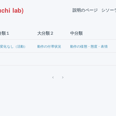
chi lab)
説明のページ
シソー
分類１
大分類２
中分類
態変化なし（活動）
動作の付帯状況
動作の様態・態度・表情
<
>