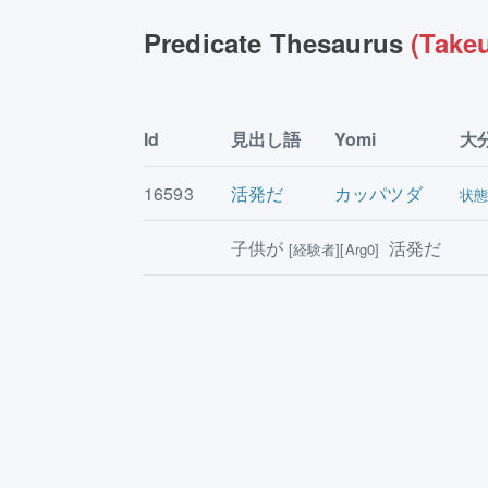
Predicate Thesaurus
(Takeu
Id
見出し語
Yomi
大
16593
活発だ
カッパツダ
状
子供が
活発だ
[経験者][Arg0]