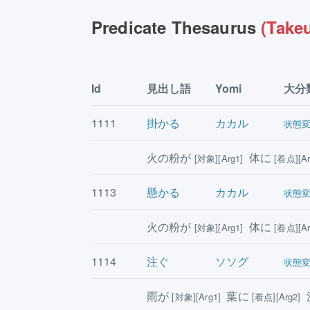
Predicate Thesaurus
(Takeu
Id
見出し語
Yomi
大分
1111
掛かる
カカル
状態
火の粉が
体に
[対象][Arg1]
[着点][Ar
1113
懸かる
カカル
状態
火の粉が
体に
[対象][Arg1]
[着点][Ar
1114
注ぐ
ソソグ
状態
雨が
葉に
[対象][Arg1]
[着点][Arg2]