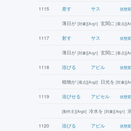
1115
差す
サス
状態
薄日が
玄関に
[対象][Arg1]
[着点][Ar
1117
射す
サス
状態
薄日が
玄関に
[対象][Arg1]
[着点][Ar
1118
浴びる
アビル
状態
植物が
日光を
[着点][Arg2]
[対象][Ar
1119
浴びせる
アビセル
状態
冷水を
浴
[動作主][Arg0]
[対象][Arg1]
1120
浴びる
アビル
状態