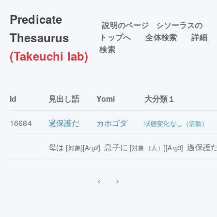
Predicate
説明のページ
シソーラスの
Thesaurus
トップへ
全体検索
詳細
検索
(Takeuchi lab)
Id
見出し語
Yomi
大分類１
16684
過保護だ
カホゴダ
状態変化なし（活動）
母は
息子に
過保護
[対象][Arg2]
[対象（人）][Arg3]
<
>