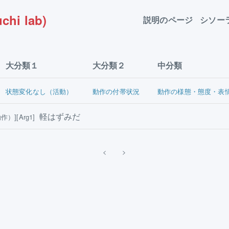
chi lab)
説明のページ
シソー
大分類１
大分類２
中分類
状態変化なし（活動）
動作の付帯状況
動作の様態・態度・表
軽はずみだ
）][Arg1]
<
>