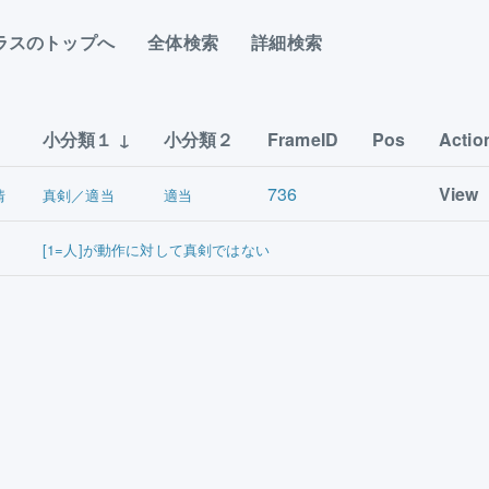
ラスのトップへ
全体検索
詳細検索
小分類１
小分類２
FrameID
Pos
Actio
736
View
情
真剣／適当
適当
[1=人]が動作に対して真剣ではない