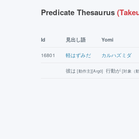
Predicate Thesaurus
(Takeu
Id
見出し語
Yomi
16801
軽はずみだ
カルハズミダ
彼は
行動が
[動作主][Arg0]
[対象（動作