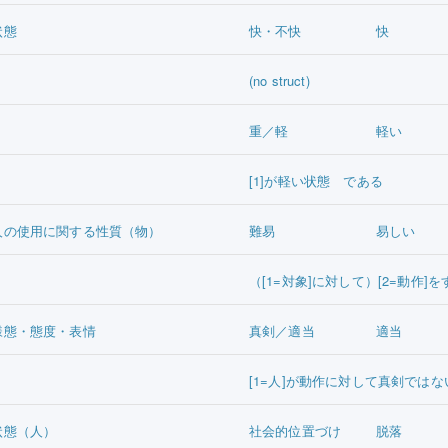
状態
快・不快
快
(no struct)
重／軽
軽い
[1]が軽い状態 である
人の使用に関する性質（物）
難易
易しい
（[1=対象]に対して）[2=動作
様態・態度・表情
真剣／適当
適当
[1=人]が動作に対して真剣ではな
状態（人）
社会的位置づけ
脱落