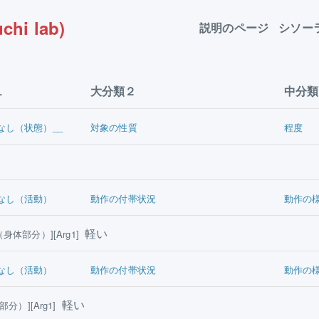
chi lab)
説明のページ
シソー
１
大分類２
中分類
なし（状態）__
対象の性質
程度
なし（活動）
動作の付帯状況
動作の
軽い
身体部分）][Arg1]
なし（活動）
動作の付帯状況
動作の
軽い
分）][Arg1]