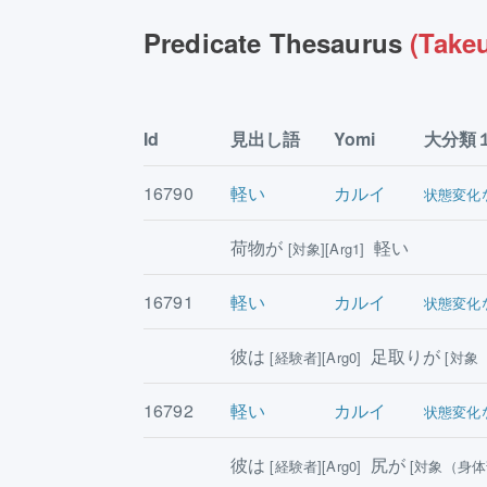
Predicate Thesaurus
(Takeu
Id
見出し語
Yomi
大分類
16790
軽い
カルイ
状態変化
荷物が
軽い
[対象][Arg1]
16791
軽い
カルイ
状態変化
彼は
足取りが
[経験者][Arg0]
[対象（
16792
軽い
カルイ
状態変化
彼は
尻が
[経験者][Arg0]
[対象（身体部