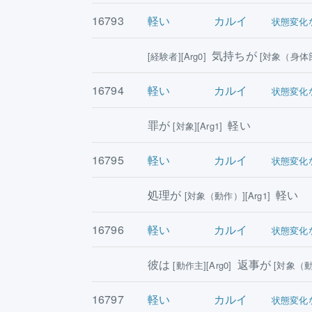
16793
軽い
カルイ
状態変化
気持ちが
[経験者][Arg0]
[対象（身体部分
16794
軽い
カルイ
状態変化
罪が
軽い
[対象][Arg1]
16795
軽い
カルイ
状態変化
処理が
軽い
[対象（動作）][Arg1]
16796
軽い
カルイ
状態変化
彼は
返事が
[動作主][Arg0]
[対象（動作
16797
軽い
カルイ
状態変化