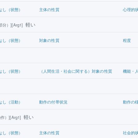
なし（状態）
主体の性質
心理的
軽い
）][Arg1]
なし（状態）
対象の性質
程度
なし（状態）
（人間生活・社会に関する）対象の性質
機能・
なし（活動）
動作の付帯状況
動作の
軽い
）][Arg1]
なし（状態）
主体の性質
社会的