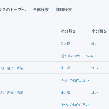
ラスのトップへ
全体検索
詳細検索
小分類１
小分類２
重／軽
軽い
[1]が軽い状態 である
様態・態度・表情
速／遅
速い
[1=人]の動作が速い
様態・態度・表情
速／遅
速い
[1=人]の動作が速い