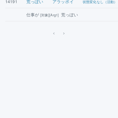
14191
荒っぽい
アラッポイ
状態変化なし（活動）
仕事が
荒っぽい
[対象][Arg1]
<
>