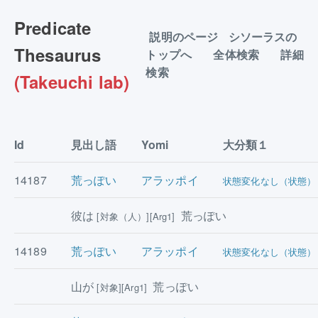
Predicate
説明のページ
シソーラスの
Thesaurus
トップへ
全体検索
詳細
検索
(Takeuchi lab)
Id
見出し語
Yomi
大分類１
14187
荒っぽい
アラッポイ
状態変化なし（状態）
彼は
荒っぽい
[対象（人）][Arg1]
14189
荒っぽい
アラッポイ
状態変化なし（状態）
山が
荒っぽい
[対象][Arg1]