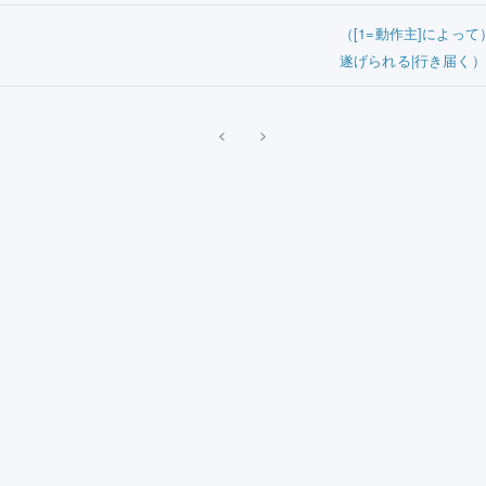
（[1=動作主]によっ
遂げられる|行き届く）
<
>