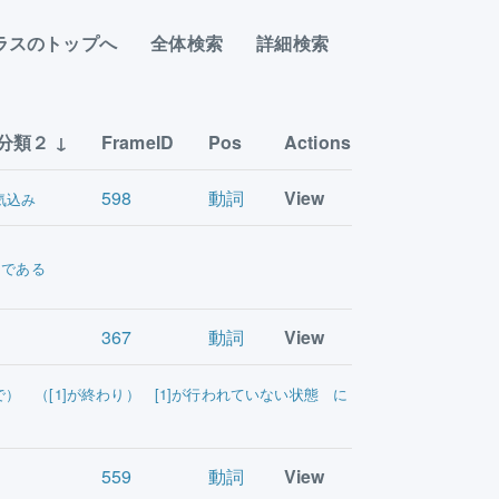
ラスのトップへ
全体検索
詳細検索
分類２
FrameID
Pos
Actions
598
動詞
View
気込み
 である
367
動詞
View
で） （[1]が終わり） [1]が行われていない状態 に
559
動詞
View