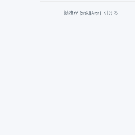
勤務が
引ける
[対象][Arg1]