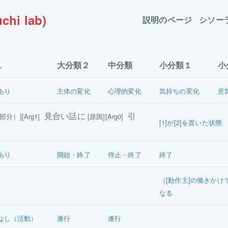
chi lab)
説明のページ
シソー
１
大分類２
中分類
小分類１
小
あり
主体の変化
心理的変化
気持ちの変化
意
見合い話に
引
分）][Arg1]
[原因][Arg0]
[1]が[2]を貫いた状態
あり
開始・終了
停止・終了
終了
（[動作主]の働きかけ
なる
なし（活動）
遂行
遂行