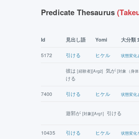
Predicate Thesaurus
(Takeu
Id
見出し語
Yomi
大分類
5172
引ける
ヒケル
状態変化
彼は
気が
[経験者][Arg2]
[対象（身体部
ける
7400
引ける
ヒケル
状態変化
遊郭が
引ける
[対象][Arg1]
10435
引ける
ヒケル
状態変化