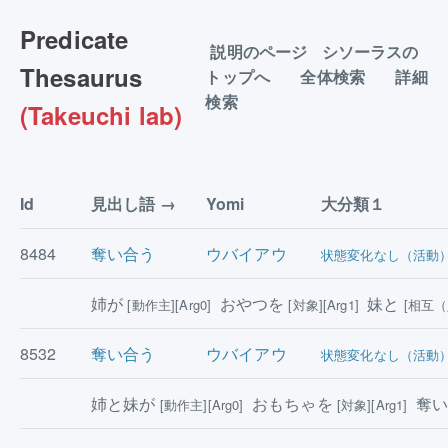
Predicate
説明のページ
シソーラスの
Thesaurus
トップへ
全体検索
詳細
検索
(Takeuchi lab)
Id
見出し語
Yomi
大分類１
8484
奪い合う
ウバイアウ
状態変化なし（活動
姉が
おやつを
妹と
[動作主][Arg0]
[対象][Arg1]
[相互（人
8532
奪い合う
ウバイアウ
状態変化なし（活動
姉と妹が
おもちゃを
奪い
[動作主][Arg0]
[対象][Arg1]