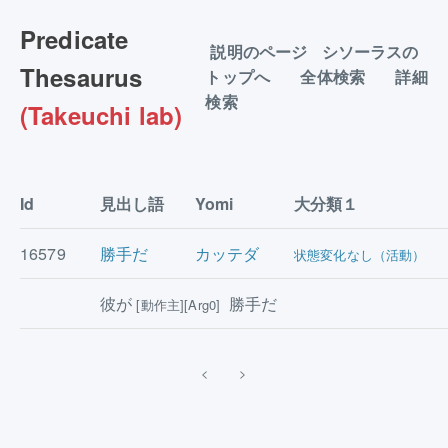
Predicate
説明のページ
シソーラスの
Thesaurus
トップへ
全体検索
詳細
検索
(Takeuchi lab)
Id
見出し語
Yomi
大分類１
16579
勝手だ
カッテダ
状態変化なし（活動）
彼が
勝手だ
[動作主][Arg0]
<
>