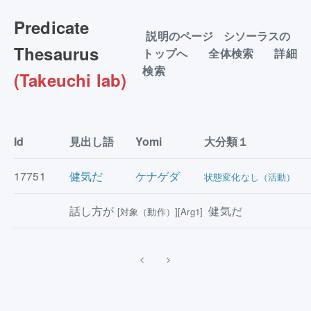
Predicate
説明のページ
シソーラスの
Thesaurus
トップへ
全体検索
詳細
検索
(Takeuchi lab)
Id
見出し語
Yomi
大分類１
17751
健気だ
ケナゲダ
状態変化なし（活動）
話し方が
健気だ
[対象（動作）][Arg1]
<
>