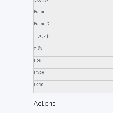
Frame
FrameID
コメント
作業
Pos
Ftype
Form
Actions