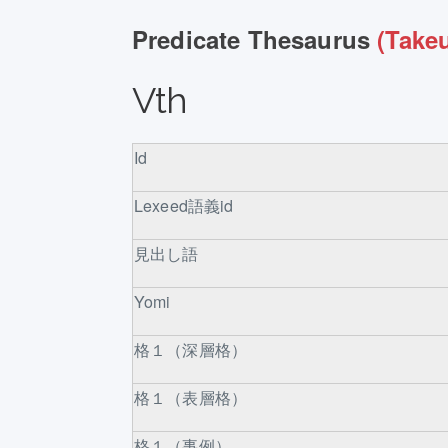
Predicate Thesaurus
(Takeu
Vth
Id
Lexeed語義id
見出し語
Yomi
格１（深層格）
格１（表層格）
格１（事例）