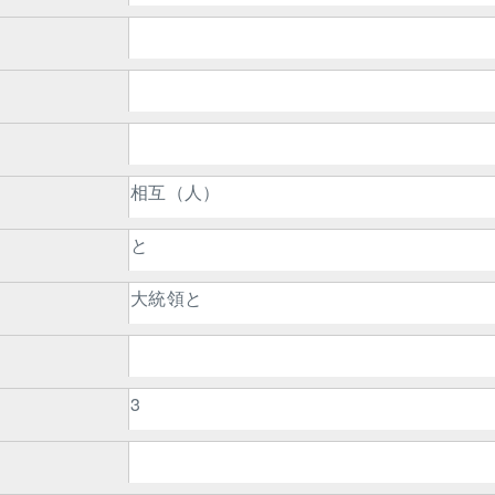
相互（人）
と
大統領と
3