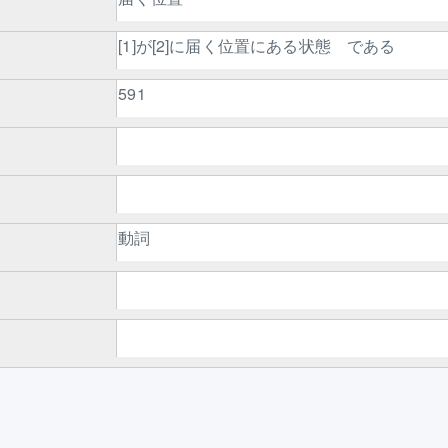
[1]が[2]に届く位置にある状態 である
591
動詞