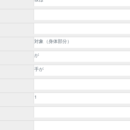
対象（身体部分）
が
手が
1