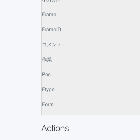
Frame
FrameID
コメント
作業
Pos
Ftype
Form
Actions