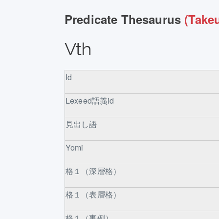
Predicate Thesaurus
(Takeu
Vth
Id
Lexeed語義id
見出し語
Yomi
格１（深層格）
格１（表層格）
格１（事例）