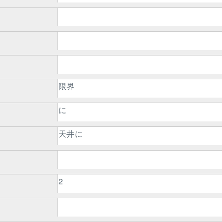
限界
に
天井に
2