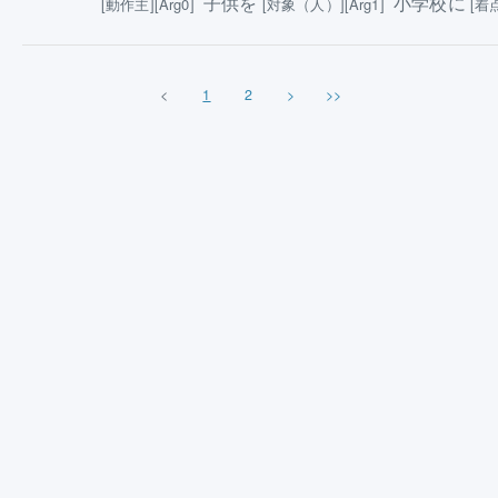
子供を
小学校に
[動作主][Arg0]
[対象（人）][Arg1]
[着点
<
1
2
>
>>