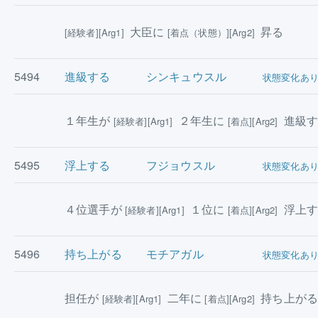
大臣に
昇る
[経験者][Arg1]
[着点（状態）][Arg2]
5494
進級する
シンキュウスル
状態変化あ
１年生が
２年生に
進級
[経験者][Arg1]
[着点][Arg2]
5495
浮上する
フジョウスル
状態変化あ
４位選手が
１位に
浮上
[経験者][Arg1]
[着点][Arg2]
5496
持ち上がる
モチアガル
状態変化あ
担任が
二年に
持ち上が
[経験者][Arg1]
[着点][Arg2]