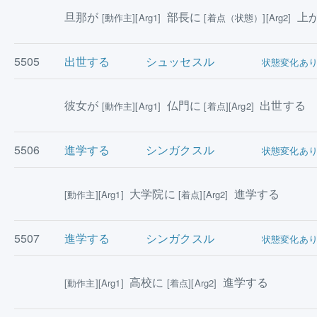
旦那が
部長に
上
[動作主][Arg1]
[着点（状態）][Arg2]
5505
出世する
シュッセスル
状態変化あ
彼女が
仏門に
出世する
[動作主][Arg1]
[着点][Arg2]
5506
進学する
シンガクスル
状態変化あ
大学院に
進学する
[動作主][Arg1]
[着点][Arg2]
5507
進学する
シンガクスル
状態変化あ
高校に
進学する
[動作主][Arg1]
[着点][Arg2]