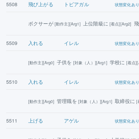
5508
飛び上がる
トビアガル
状態変化あ
ボクサーが
上位階級に
飛
[動作主][Arg1]
[着点][Arg2]
5509
入れる
イレル
状態変化あ
子供を
学校に
[動作主][Arg0]
[対象（人）][Arg1]
[着点][
5510
入れる
イレル
状態変化あ
管理職を
取締役に
[動作主][Arg0]
[対象（人）][Arg1]
[
5511
上げる
アゲル
状態変化あ