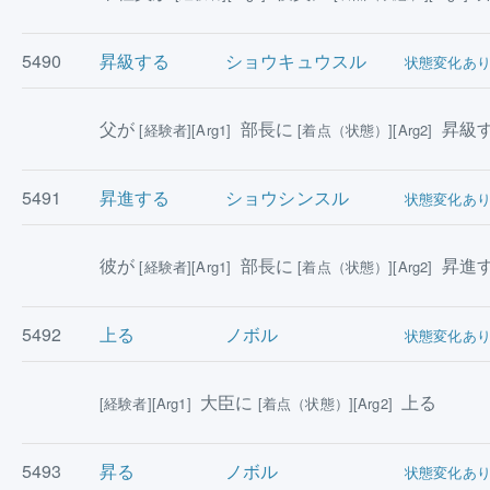
5490
昇級する
ショウキュウスル
状態変化あ
父が
部長に
昇級
[経験者][Arg1]
[着点（状態）][Arg2]
5491
昇進する
ショウシンスル
状態変化あ
彼が
部長に
昇進
[経験者][Arg1]
[着点（状態）][Arg2]
5492
上る
ノボル
状態変化あ
大臣に
上る
[経験者][Arg1]
[着点（状態）][Arg2]
5493
昇る
ノボル
状態変化あ