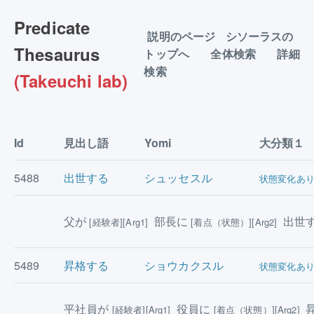
Predicate
説明のページ
シソーラスの
Thesaurus
トップへ
全体検索
詳細
検索
(Takeuchi lab)
Id
見出し語
Yomi
大分類１
5488
出世する
シュッセスル
状態変化あ
父が
部長に
出世
[経験者][Arg1]
[着点（状態）][Arg2]
5489
昇格する
ショウカクスル
状態変化あ
平社員が
役員に
昇
[経験者][Arg1]
[着点（状態）][Arg2]