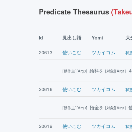
Predicate Thesaurus
(Takeu
Id
見出し語
Yomi
大
20613
使いこむ
ツカイコム
状
給料を
ギ
[動作主][Arg0]
[対象][Arg1]
20616
使いこむ
ツカイコム
状
預金を
使
[動作主][Arg0]
[対象][Arg1]
20619
使いこむ
ツカイコム
状