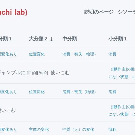
chi lab)
説明のページ
シソー
分類１
大分類２
中分類
小分類１
態変化あり
位置変化
消費・喪失（物理）
消費
（[動作主]の働
ャンブルに
使いこむ
[目的][Arg2]
にない状態 
態変化あり
位置変化
消費・喪失（物理）
消費
（[動作主]の働
いこむ
にない状態 
態変化あり
主体の変化
性質（人）の変化
慣れ