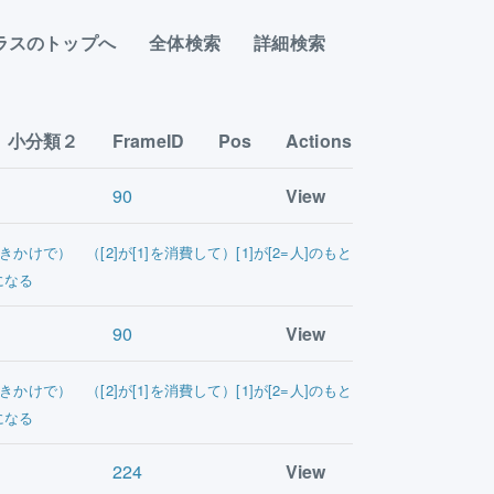
ラスのトップへ
全体検索
詳細検索
小分類２
FrameID
Pos
Actions
90
View
きかけで） （[2]が[1]を消費して）[1]が[2=人]のもと
になる
90
View
きかけで） （[2]が[1]を消費して）[1]が[2=人]のもと
になる
224
View