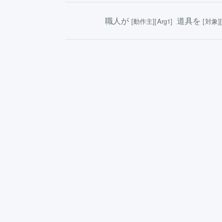
職人が
道具を
[動作主][Arg1]
[対象][