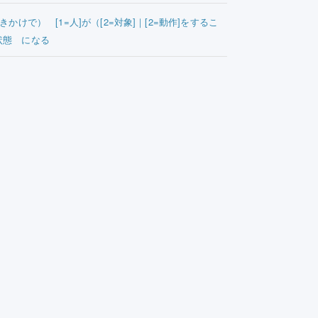
きかけで） [1=人]が（[2=対象]｜[2=動作]をするこ
状態 になる