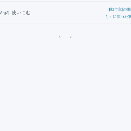
（[動作主]の働
使いこむ
Arg2]
と）に慣れた
<
>